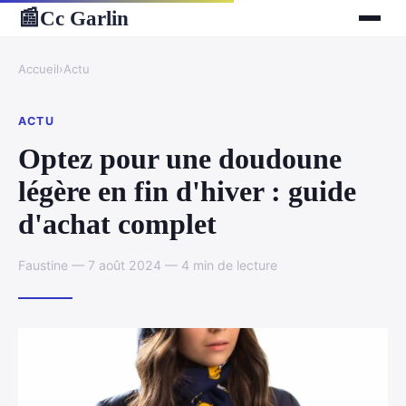
Cc Garlin
📰
Accueil
›
Actu
ACTU
Optez pour une doudoune
légère en fin d'hiver : guide
d'achat complet
Faustine — 7 août 2024 — 4 min de lecture