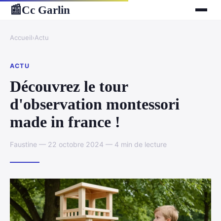
Cc Garlin
📰
Accueil
›
Actu
ACTU
Découvrez le tour
d'observation montessori
made in france !
Faustine — 22 octobre 2024 — 4 min de lecture