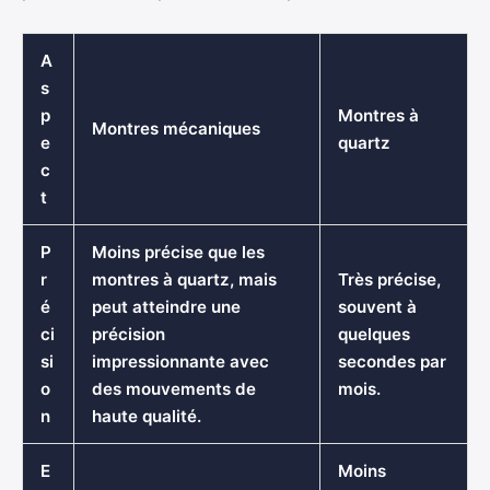
A
s
p
Montres à
Montres mécaniques
e
quartz
c
t
P
Moins précise que les
r
montres à quartz, mais
Très précise,
é
peut atteindre une
souvent à
ci
précision
quelques
si
impressionnante avec
secondes par
o
des mouvements de
mois.
n
haute qualité.
E
Moins