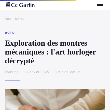
Cc Garlin
📰
Accueil
›
Actu
ACTU
Exploration des montres
mécaniques : l'art horloger
décrypté
Faustine — 13 janvier 2025 — 8 min de lecture