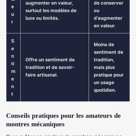
augmenter en valeur,
de conserver
e
surtout les modèles de
ou
u
luxe ou limités.
d'augmenter
r
en valeur.
S
Moins de
e
sentiment de
n
Offre un sentiment de
tradition,
ti
tradition et de savoir-
mais plus
m
faire artisanal.
pratique pour
e
un usage
n
quotidien.
t
Conseils pratiques pour les amateurs de
montres mécaniques