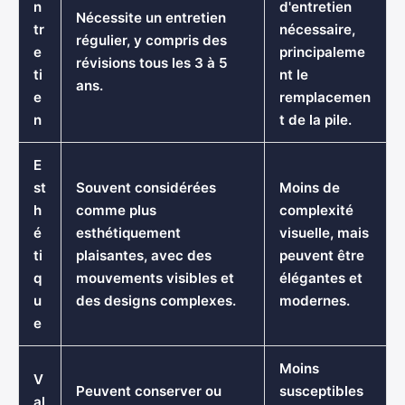
n
d'entretien
Nécessite un entretien
tr
nécessaire,
régulier, y compris des
e
principaleme
révisions tous les 3 à 5
ti
nt le
ans.
e
remplacemen
n
t de la pile.
E
st
Souvent considérées
Moins de
h
comme plus
complexité
é
esthétiquement
visuelle, mais
ti
plaisantes, avec des
peuvent être
q
mouvements visibles et
élégantes et
u
des designs complexes.
modernes.
e
Moins
V
Peuvent conserver ou
susceptibles
al