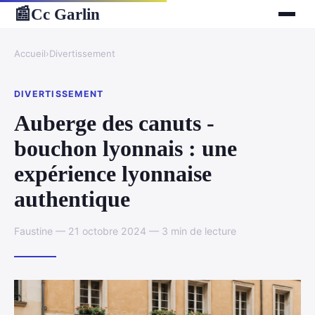
Cc Garlin
📰
Accueil
›
Divertissement
DIVERTISSEMENT
Auberge des canuts -
bouchon lyonnais : une
expérience lyonnaise
authentique
Faustine — 21 octobre 2024 — 3 min de lecture