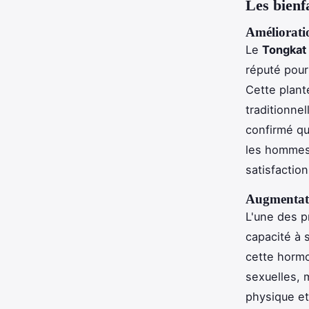
Les bienf
Amélioratio
Le
Tongkat 
réputé pour
Cette plante
traditionne
confirmé qu
les hommes, 
satisfaction
Augmentati
L'une des p
capacité à 
cette hormo
sexuelles, 
physique et