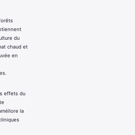
forêts
ontiennent
ulture du
mat chaud et
ouvée en
es.
s effets du
te
améliore la
cliniques