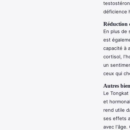
testostéron
déficience 
Réduction d
En plus de 
est égaleme
capacité à 
cortisol, l'
un sentimen
ceux qui ch
Autres bien
Le Tongkat 
et hormonal
rend utile d
ses effets a
avec l'âge.