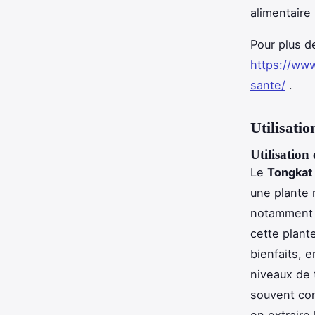
alimentaire 
Pour plus de
https://www
sante/
.
Utilisatio
Utilisation
Le
Tongkat 
une plante 
notamment d
cette plant
bienfaits, e
niveaux de 
souvent con