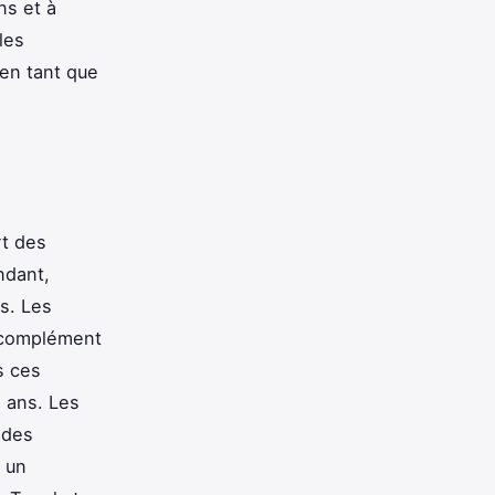
ns et à
les
 en tant que
rt des
ndant,
s. Les
 complément
s ces
 ans. Les
 des
 un