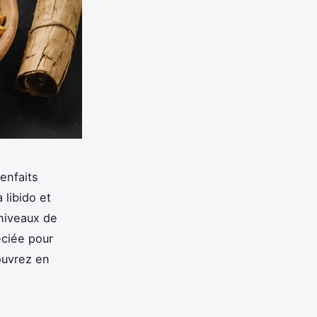
ienfaits
 libido et
niveaux de
éciée pour
ouvrez en