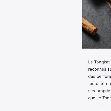
Le Tongkat A
reconnus su
des perform
testostéron
ses proprié
quoi le Ton