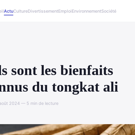
il
Actu
Culture
Divertissement
Emploi
Environnement
Société
s sont les bienfaits
nnus du tongkat ali
août 2024 — 5 min de lecture