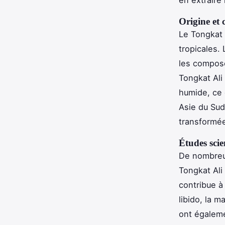
en extraire 
Origine et 
Le Tongkat 
tropicales.
les composé
Tongkat Ali
humide, ce 
Asie du Sud
transformée
Études scie
De nombreus
Tongkat Ali
contribue à
libido, la 
ont égaleme