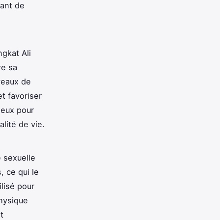
rant de
ngkat Ali
re sa
iveaux de
et favoriser
ieux pour
lité de vie.
é sexuelle
 ce qui le
ilisé pour
physique
t