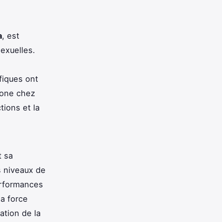
a
, est
sexuelles.
fiques ont
rone chez
tions et la
t sa
s niveaux de
erformances
la force
ation de la