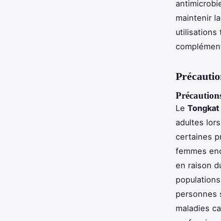
antimicrobi
maintenir la
utilisations
complément 
Précautio
Précaution
Le
Tongkat 
adultes lor
certaines p
femmes enc
en raison d
populations
personnes 
maladies ca