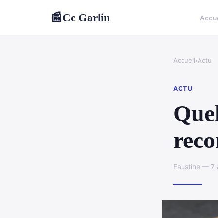
Cc Garlin
📰
Accue
Accueil
›
Actu
ACTU
Quel
reco
Faustine — 7 