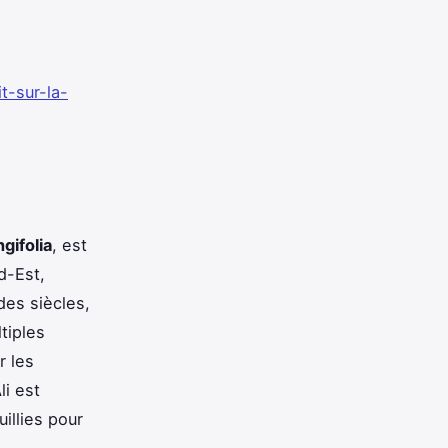
t-sur-la-
gifolia
, est
d-Est,
des siècles,
tiples
r les
i est
illies pour