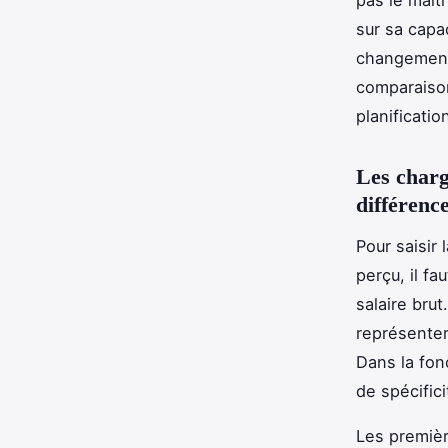
sur sa capa
changement 
comparaison 
planificatio
Les charg
différence
Pour saisir
perçu, il f
salaire bru
représenter
Dans la fon
de spécifici
Les premiè