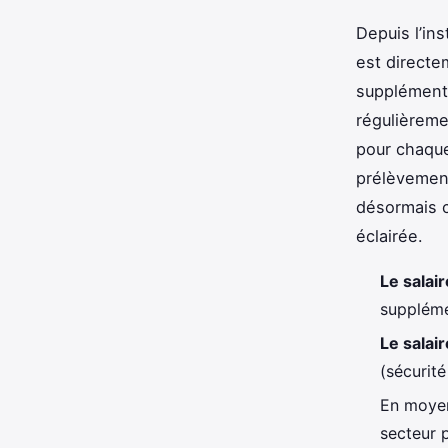
Depuis l’in
est directe
supplémenta
régulièreme
pour chaque
prélèvement
désormais 
éclairée.
Le salair
suppléme
Le salair
(sécurité
En moyen
secteur p