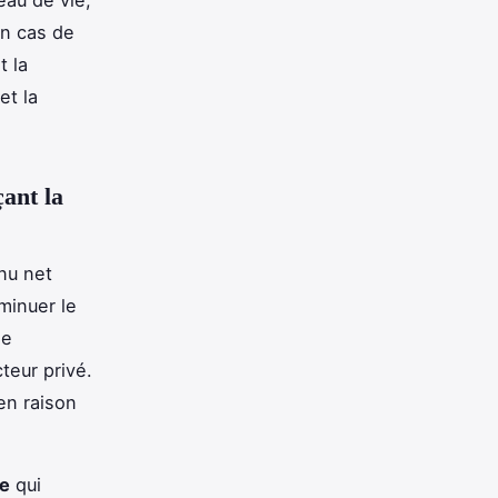
en cas de
t la
et la
çant la
nu net
minuer le
de
eur privé.
en raison
le
qui