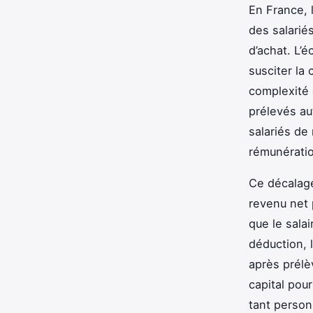
En France, 
des salariés
d’achat. L’é
susciter la 
complexité 
prélevés au
salariés de
rémunératio
Ce décalage
revenu net 
que le sala
déduction, 
après prélè
capital pou
tant person