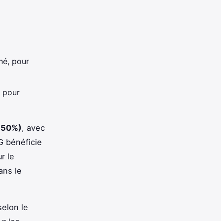
né, pour
, pour
,50%)
, avec
G bénéficie
r le
ans le
selon le