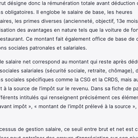
brut désigne donc la rémunération totale avant déduction
s obligatoires. Il englobe le salaire de base, les heures
ires, les primes diverses (ancienneté, objectif, 13e mois
risation des avantages en nature tels que la voiture de fo
 restaurant. Ce montant fait également office de base de c
ons sociales patronales et salariales.
, le salaire net correspond au montant qui reste après dé
sociales salariales (sécurité sociale, retraite, chômage), 
ns sociales spécifiques comme la CSG et la CRDS, mais a
 à la source de l’impôt sur le revenu. Dans sa fiche de pa
fférents intitulés qui renseignent précisément ces élémen
avant impôt », « montant de l’impôt prélevé à la source », 
essus de gestion salaire, ce seuil entre brut et net est c
riser peut entraîner des erreurs d’appréciation sur son niv