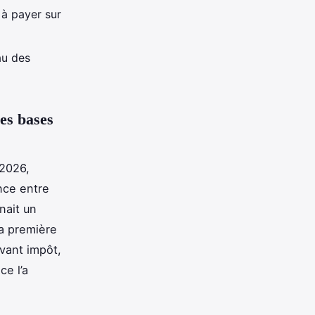
 à payer sur
au des
les bases
 2026,
ence entre
nait un
sa première
vant impôt,
ce l’a