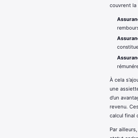
couvrent la 
Assuran
rembours
Assuranc
constitue
Assuran
rémunére
À cela s’aj
une assiett
d’un avantag
revenu. Ces
calcul final 
Par ailleurs