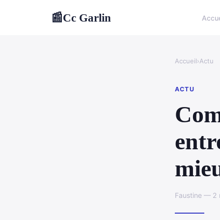
Cc Garlin
📰
Accue
Accueil
›
Actu
ACTU
Comp
entr
mieu
Faustine — 2 