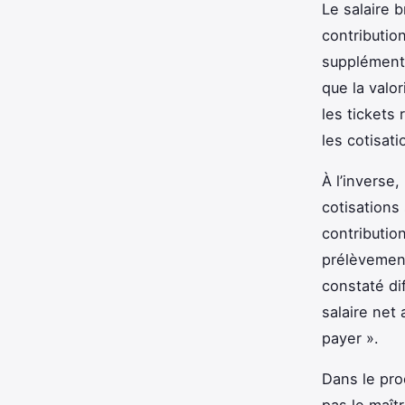
Le salaire 
contribution
supplémenta
que la valo
les tickets
les cotisati
À l’inverse
cotisations 
contributio
prélèvement
constaté di
salaire net 
payer ».
Dans le proc
pas le maît