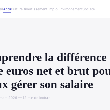
il
Actu
Culture
Divertissement
Emploi
Environnement
Société
rendre la différence
e euros net et brut po
x gérer son salaire
mars 2026 — 12 min de lecture