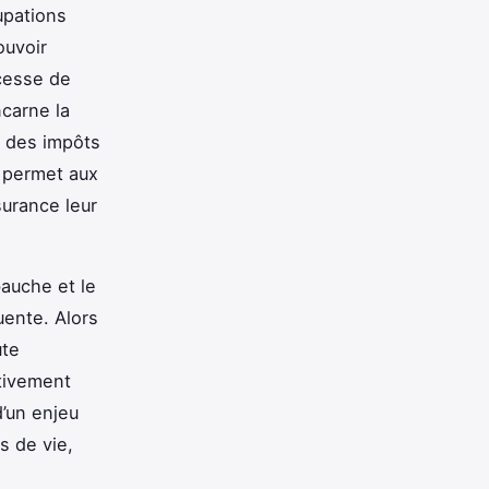
upations
ouvoir
 cesse de
ncarne la
t des impôts
 permet aux
surance leur
auche et le
ente. Alors
ute
ctivement
d’un enjeu
s de vie,