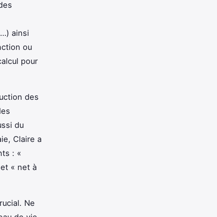
 des
…) ainsi
nction ou
alcul pour
duction des
des
ussi du
ie, Claire a
ts : «
et « net à
rucial. Ne
eau de vie,